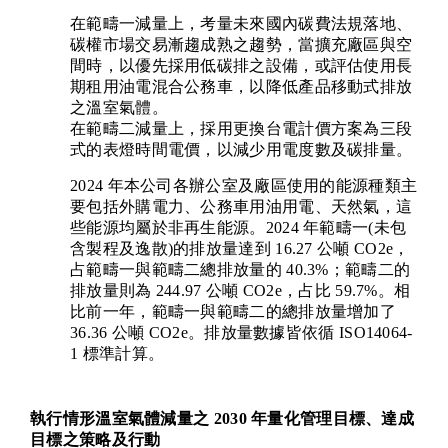
在範疇一減量上，考量未來國內碳費法規落地、
碳權市場交易漸趨成熟之趨勢，當擴充廠區與空
間時，以優先採用低碳排之設備，或評估使用長
期租用油電混合公務車，以降低產品移動式排放
之溫室氣體。
在範疇二減量上，採用更換台電計價方案為三段
式的表燈時間電價，以減少用電度數及碳排量。
2024 年本公司各辦公室及廠區使用的能源種類主
要包括外購電力、公務車用油用電、天然氣，這
些能源均屬於非再生能源。2024 年範疇一(未包
含製程及逸散)的排放量達到 16.27 公噸 CO2e，
占範疇一與範疇二總排放量的 40.3%；範疇二的
排放量則為 244.97 公噸 CO2e，占比 59.7%。相
比前一年，範疇一與範疇二的總排放量增加了
36.36 公噸 CO2e。排放量數據皆依循 ISO14064-
1 標準計算。
執行情形溫室氣體減量之 2030 年量化管理目標、達成
目標之策略及行動