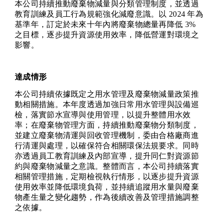
本公司持續推動廢棄物減量與分類管理制度，並透過
教育訓練及員工行為規範強化減廢意識。以 2024 年為
基準年，訂定於未來十年內將廢棄物總量再降低 3%
之目標，逐步提升資源使用效率，降低營運對環境之
影響。
達成情形
本公司持續依據既定之用水管理及廢棄物減量政策推
動相關措施。本年度透過加強日常用水管理與設備巡
檢，落實節水宣導與使用管理，以提升整體用水效
率；在廢棄物管理方面，持續推動廢棄物分類制度，
並建立廢棄物清運與回收管理機制，委由合格廠商進
行清運與處理，以確保符合相關環保法規要求。同時
亦透過員工教育訓練及內部宣導，提升同仁對資源節
約與廢棄物減量之意識。整體而言，本公司持續落實
相關管理措施，定期檢視執行情形，以逐步提升資源
使用效率並降低環境負荷，並持續追蹤用水量與廢棄
物產生量之變化趨勢，作為後續改善及管理措施調整
之依據。